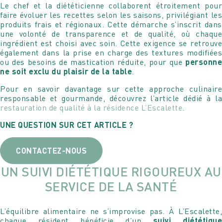
Le chef et la diététicienne collaborent étroitement pour
faire évoluer les recettes selon les saisons, privilégiant les
produits frais et régionaux. Cette démarche s’inscrit dans
Programmer une visite
Rencontrez
une volonté de transparence et de qualité, où chaque
DE LA RÉSIDENCE
MAUREEN COGITORE
ingrédient est choisi avec soin. Cette exigence se retrouve
également dans la prise en charge des textures modifiées
ou des besoins de mastication réduite, pour que
personne
Nous sommes à votre entière disposition pour
Je suis à votre entière disposition pour répondre à toutes
ne soit exclu du plaisir de la table
.
programmer avec vous une visite de la résidence et
vos questions ou pour simplement échanger avec vous !
pouvoir également répondre à toutes vos questions.
Pour en savoir davantage sur cette approche culinaire
responsable et gourmande, découvrez l’article dédié à la
restauration de qualité à la résidence L’Escalette
.
Votre nom
Votre nom
UNE QUESTION SUR CET ARTICLE ?
Votre e-mail
Votre e-mail
CONTACTEZ-NOUS
UN SUIVI DIÉTÉTIQUE RIGOUREUX AU
Votre n° de téléphone
SERVICE DE LA SANTÉ
Votre n° de téléphone
L’équilibre alimentaire ne s’improvise pas. À L’Escalette,
chaque résident bénéficie d’un
suivi diététiqu