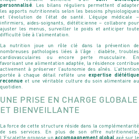
personnalisé
. Les bilans réguliers permettent d’adapter
les apports nutritionnels selon les besoins physiologiques
et l’évolution de l’état de santé. L’équipe médicale –
infirmiers, aides-soignants, diététicienne – collabore pour
ajuster les menus, surveiller le poids et anticiper toute
difficulté liée à l’alimentation.
La nutrition joue un rôle clé dans la prévention de
nombreuses pathologies liées à l’âge : diabète, troubles
cardiovasculaires ou encore perte musculaire. En
favorisant une alimentation adaptée, la résidence contribue
Votre message
activement à préserver l’autonomie des aînés. L’attention
Votre message et vos disponibilités
portée à chaque détail reflète une
expertise diététiqu
Pour soumettre ce formulaire, vous devez
reconnue
et une véritable culture du soin alimentaire au
Pour soumettre ce formulaire, vous devez
accepter notre
Déclaration de confidentialité
quotidien.
accepter notre
Déclaration de confidentialité
UNE PRISE EN CHARGE GLOBALE
ET BIENVEILLANTE
La force de cette structure réside dans la complémentarité
de ses services. En plus de son offre nutritionnelle,
L’Escalette propose un
accompagnement global
axé sur l