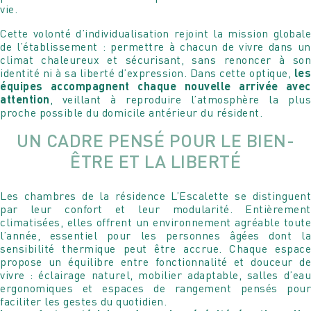
vie.
Cette volonté d’individualisation rejoint la mission globale
de l’établissement : permettre à chacun de vivre dans un
climat chaleureux et sécurisant, sans renoncer à son
identité ni à sa liberté d’expression. Dans cette optique,
les
équipes accompagnent chaque nouvelle arrivée avec
attention
, veillant à reproduire l’atmosphère la plus
proche possible du domicile antérieur du résident.
UN CADRE PENSÉ POUR LE BIEN-
ÊTRE ET LA LIBERTÉ
Les chambres de la résidence L’Escalette se distinguent
par leur confort et leur modularité. Entièrement
climatisées, elles offrent un environnement agréable toute
l’année, essentiel pour les personnes âgées dont la
sensibilité thermique peut être accrue. Chaque espace
propose un équilibre entre fonctionnalité et douceur de
Programmer une visite
Rencontrez
DE LA RÉSIDENCE
vivre : éclairage naturel, mobilier adaptable, salles d’eau
MAUREEN COGITORE
ergonomiques et espaces de rangement pensés pour
faciliter les gestes du quotidien.