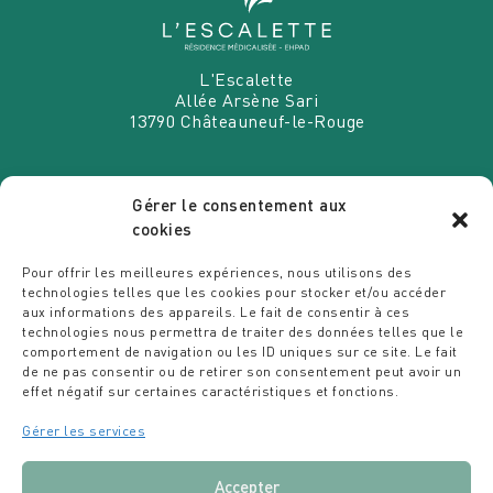
L'Escalette
Allée Arsène Sari
13790
Châteauneuf-le-Rouge
Gérer le consentement aux
cookies
VENEZ EXERCER VOS TALENTS
Pour offrir les meilleures expériences, nous utilisons des
CHEZ NOUS
technologies telles que les cookies pour stocker et/ou accéder
aux informations des appareils. Le fait de consentir à ces
Espace recrutement
technologies nous permettra de traiter des données telles que le
comportement de navigation ou les ID uniques sur ce site. Le fait
Des étoiles dans les assiettes
de ne pas consentir ou de retirer son consentement peut avoir un
Politique ESG
effet négatif sur certaines caractéristiques et fonctions.
Le Blog de la Résidence
Articles
Gérer les services
MENTIONS LÉGALES
-
Accepter