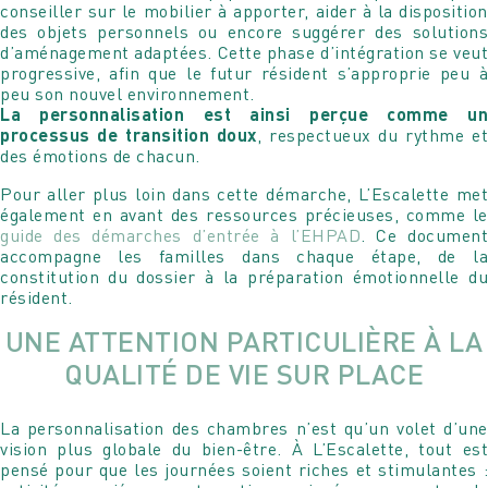
conseiller sur le mobilier à apporter, aider à la disposition
des objets personnels ou encore suggérer des solutions
d’aménagement adaptées. Cette phase d’intégration se veut
progressive, afin que le futur résident s’approprie peu à
peu son nouvel environnement.
Votre message
La personnalisation est ainsi perçue comme un
Votre message et vos disponibilités
processus de transition doux
, respectueux du rythme e
Pour soumettre ce formulaire, vous devez
des émotions de chacun.
Pour soumettre ce formulaire, vous devez
accepter notre
Déclaration de confidentialité
accepter notre
Déclaration de confidentialité
Pour aller plus loin dans cette démarche, L’Escalette met
également en avant des ressources précieuses, comme le
guide des démarches d’entrée à l’EHPAD
. Ce documen
accompagne les familles dans chaque étape, de la
constitution du dossier à la préparation émotionnelle du
résident.
UNE ATTENTION PARTICULIÈRE À LA
QUALITÉ DE VIE SUR PLACE
La personnalisation des chambres n’est qu’un volet d’une
vision plus globale du bien-être. À L’Escalette, tout est
pensé pour que les journées soient riches et stimulantes :