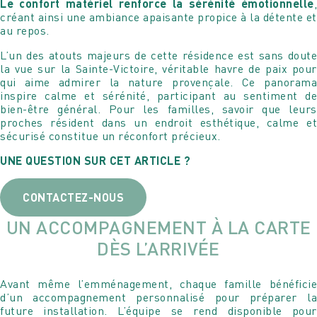
Nous sommes à votre entière disposition pour
Le confort matériel renforce la sérénité émotionnelle
,
Je suis à votre entière disposition pour répondre à toutes
programmer avec vous une visite de la résidence et
créant ainsi une ambiance apaisante propice à la détente et
vos questions ou pour simplement échanger avec vous !
pouvoir également répondre à toutes vos questions.
au repos.
L’un des atouts majeurs de cette résidence est sans doute
la vue sur la Sainte-Victoire, véritable havre de paix pour
Votre nom
Votre nom
qui aime admirer la nature provençale. Ce panorama
inspire calme et sérénité, participant au sentiment de
bien-être général. Pour les familles, savoir que leurs
Votre e-mail
proches résident dans un endroit esthétique, calme et
Votre e-mail
sécurisé constitue un réconfort précieux.
UNE QUESTION SUR CET ARTICLE ?
Votre n° de téléphone
Votre n° de téléphone
CONTACTEZ-NOUS
UN ACCOMPAGNEMENT À LA CARTE
DÈS L’ARRIVÉE
Avant même l’emménagement, chaque famille bénéficie
d’un accompagnement personnalisé pour préparer la
future installation. L’équipe se rend disponible pour