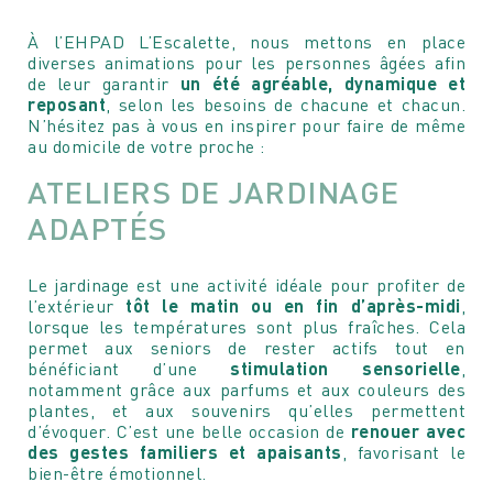
À l’EHPAD L’Escalette, nous mettons en place
Programmer une visite
diverses animations pour les personnes âgées afin
Rencontrez
DE LA RÉSIDENCE
de leur garantir
un été agréable, dynamique et
MAUREEN COGITORE
reposant
, selon les besoins de chacune et chacun.
N’hésitez pas à vous en inspirer pour faire de même
Nous sommes à votre entière disposition pour
au domicile de votre proche :
Je suis à votre entière disposition pour répondre à toutes
programmer avec vous une visite de la résidence et
vos questions ou pour simplement échanger avec vous !
ATELIERS DE JARDINAGE
pouvoir également répondre à toutes vos questions.
ADAPTÉS
Votre nom
Votre nom
Le jardinage est une activité idéale pour profiter de
l’extérieur
tôt le matin ou en fin d’après-midi
,
Votre e-mail
lorsque les températures sont plus fraîches. Cela
Votre e-mail
permet aux seniors de rester actifs tout en
bénéficiant d’une
stimulation sensorielle
,
notamment grâce aux parfums et aux couleurs des
Votre n° de téléphone
plantes, et aux souvenirs qu’elles permettent
Votre n° de téléphone
d’évoquer. C’est une belle occasion de
renouer avec
des gestes familiers et apaisants
, favorisant le
bien-être émotionnel.