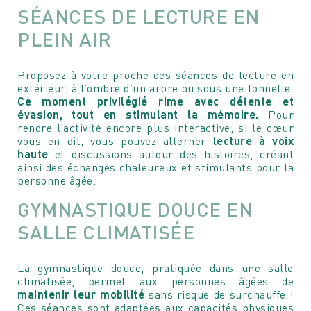
SÉANCES DE LECTURE EN
PLEIN AIR
Proposez à votre proche des séances de lecture en
extérieur, à l’ombre d’un arbre ou sous une tonnelle.
Ce moment privilégié rime avec détente et
évasion, tout en stimulant la mémoire.
Pour
rendre l’activité encore plus interactive, si le cœur
vous en dit, vous pouvez alterner
lecture à voix
haute
et discussions autour des histoires, créant
Votre message
Votre message et vos disponibilités
ainsi des échanges chaleureux et stimulants pour la
personne âgée.
Pour soumettre ce formulaire, vous devez
Pour soumettre ce formulaire, vous devez
accepter notre
Déclaration de confidentialité
accepter notre
Déclaration de confidentialité
GYMNASTIQUE DOUCE EN
SALLE CLIMATISÉE
La gymnastique douce, pratiquée dans une salle
climatisée, permet aux personnes âgées de
maintenir leur mobilité
sans risque de surchauffe !
Ces séances sont adaptées aux capacités physiques