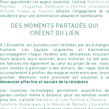
Pour approfondir cet aspect essentiel, l’article
Nutrition e
Régimes : L’Expertise Diététique à l’EHPAD L’Escalette
Votre message
(Proche Fuveau et Peynier)
détaille l’engagement de l
Votre message et vos disponibilités
résidence pour une alimentation adaptée et bienfaisante.
Pour soumettre ce formulaire, vous devez
Pour soumettre ce formulaire, vous devez
accepter notre
Déclaration de confidentialité
DES MOMENTS PARTAGÉS QUI
accepter notre
Déclaration de confidentialité
CRÉENT DU LIEN
À L’Escalette, les journées sont rythmées par les échanges
humains. Les équipes soignantes et d’animation
accompagnent chaque résident avec délicatesse, écoutant
leurs besoins, leurs sourires, leurs histoires. Le lien avec
les familles est également au cœur du projet de vie : elles
sont invitées à participer à des ateliers, des repas festifs
ou simplement à profiter des espaces extérieurs avec leurs
proches. Maintenir cette proximité est essentiel à la
dimension affective et sociale de la résidence
.
Les nouvelles technologies permettent aujourd’hui de
garder contact même à distance, pour les familles vivant
plus loin. L’article
Maintenir le Lien Familial à Distance :
Solutions Numériques à la Maison de Retraite L’Escalette
(Pays d’Aix)
illustre parfaitement cette volonté d’ouverture