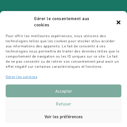
Gérer le consentement aux
cookies
VENEZ EXERCER VOS TALENTS
Pour offrir les meilleures expériences, nous utilisons des
CHEZ NOUS
technologies telles que les cookies pour stocker et/ou accéder
aux informations des appareils. Le fait de consentir à ces
Espace recrutement
technologies nous permettra de traiter des données telles que le
comportement de navigation ou les ID uniques sur ce site. Le fait
Des étoiles dans les assiettes
de ne pas consentir ou de retirer son consentement peut avoir un
Politique ESG
effet négatif sur certaines caractéristiques et fonctions.
Le Blog de la Résidence
Articles
Gérer les services
MENTIONS LÉGALES
-
Accepter
POLITIQUE DE COOKIES
- L'ESCALETTE © 2026
SITE INTERNET
Refuser
FOURMIZZ
- PHOTOGRAPHE
DAVID MORGANTI
Voir les préférences
MÉDIATION DE LA CONSOMMATION AME
197 BOULEVARD DU SAINT-GERMAIN, 75007 PARIS –
09 53 01 02 69