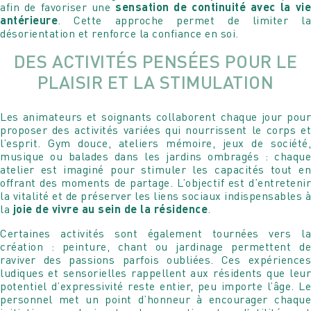
afin de favoriser une
sensation de continuité avec la vi
antérieure
. Cette approche permet de limiter la
désorientation et renforce la confiance en soi.
DES ACTIVITÉS PENSÉES POUR LE
PLAISIR ET LA STIMULATION
Les animateurs et soignants collaborent chaque jour pour
proposer des activités variées qui nourrissent le corps et
l’esprit. Gym douce, ateliers mémoire, jeux de société,
musique ou balades dans les jardins ombragés : chaque
atelier est imaginé pour stimuler les capacités tout en
offrant des moments de partage. L’objectif est d’entretenir
la vitalité et de préserver les liens sociaux indispensables à
la
joie de vivre au sein de la résidence
.
Programmer une visite
Rencontrez
DE LA RÉSIDENCE
Certaines activités sont également tournées vers la
MAUREEN COGITORE
création : peinture, chant ou jardinage permettent de
raviver des passions parfois oubliées. Ces expériences
Nous sommes à votre entière disposition pour
ludiques et sensorielles rappellent aux résidents que leur
Je suis à votre entière disposition pour répondre à toutes
programmer avec vous une visite de la résidence et
potentiel d’expressivité reste entier, peu importe l’âge. Le
vos questions ou pour simplement échanger avec vous !
pouvoir également répondre à toutes vos questions.
personnel met un point d’honneur à encourager chaque