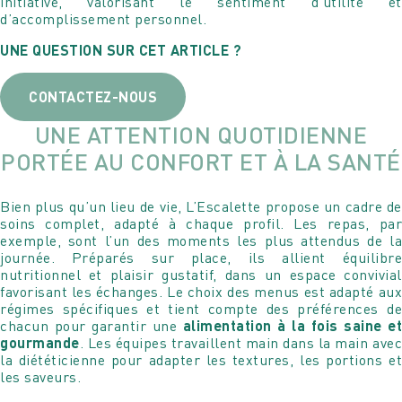
initiative, valorisant le sentiment d’utilité et
d’accomplissement personnel.
Votre nom
Votre nom
UNE QUESTION SUR CET ARTICLE ?
Votre e-mail
CONTACTEZ-NOUS
Votre e-mail
UNE ATTENTION QUOTIDIENNE
PORTÉE AU CONFORT ET À LA SANTÉ
Votre n° de téléphone
Votre n° de téléphone
Bien plus qu’un lieu de vie, L’Escalette propose un cadre de
soins complet, adapté à chaque profil. Les repas, par
exemple, sont l’un des moments les plus attendus de la
journée. Préparés sur place, ils allient équilibre
nutritionnel et plaisir gustatif, dans un espace convivial
favorisant les échanges. Le choix des menus est adapté aux
régimes spécifiques et tient compte des préférences de
chacun pour garantir une
alimentation à la fois saine et
gourmande
. Les équipes travaillent main dans la main avec
la diététicienne pour adapter les textures, les portions et
les saveurs.